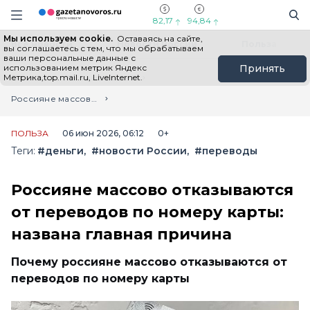
Информационный портал "ГазетаНоворос.ру"
Поиск
Навигация сайта
82,17
94,84
Мы используем cookie.
Оставаясь на сайте,
Все новости
Новости России
Польза
вы соглашаетесь с тем, что мы обрабатываем
ваши персональные данные с
использованием метрик Яндекс
Принять
Метрика,top.mail.ru, LiveInternet.
Главная
Лента новостей
Россияне массово отказываются от переводов по номеру карты: названа главная причина
ПОЛЬЗА
06 июн 2026, 06:12
0+
Теги:
#деньги
#новости России
#переводы
Россияне массово отказываются
от переводов по номеру карты:
названа главная причина
Почему россияне массово отказываются от
переводов по номеру карты