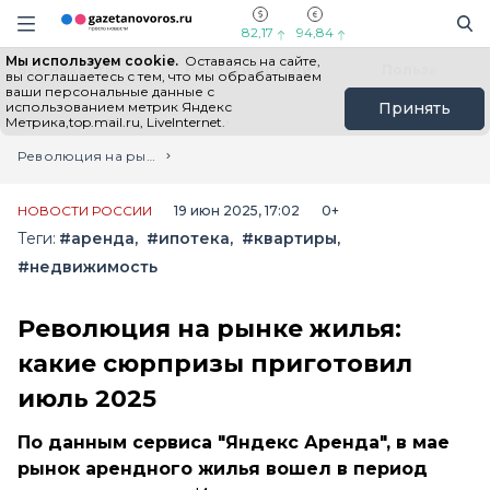
Информационный портал "ГазетаНоворос.ру"
Поиск
Навигация сайта
82,17
94,84
Мы используем cookie.
Оставаясь на сайте,
Все новости
Новости России
Польза
вы соглашаетесь с тем, что мы обрабатываем
ваши персональные данные с
использованием метрик Яндекс
Принять
Метрика,top.mail.ru, LiveInternet.
Главная
Лента новостей
Революция на рынке жилья: какие сюрпризы приготовил июль 2025
НОВОСТИ РОССИИ
19 июн 2025, 17:02
0+
Теги:
#аренда
#ипотека
#квартиры
#недвижимость
Революция на рынке жилья:
какие сюрпризы приготовил
июль 2025
По данным сервиса "Яндекс Аренда", в мае
рынок арендного жилья вошел в период