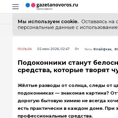
Информационный портал "ГазетаНоворос.ру"
Навигация сайта
Все новости
Мы используем cookie.
Оставаясь на с
персональные данные с использованием м
Главная
Лента новостей
Подоконники станут белоснежными за 5 минут: 3 аптечных средства, которые творят чудеса
ПОЛЬЗА
02 июн 2026, 02:47
0+
Теги:
#лайфхак
#
Подоконники станут белосн
средства, которые творят ч
Жёлтые разводы от солнца, следы от ц
подоконниках — знакомая картина? Отт
дорогую бытовую химию не всегда хоче
есть практически в каждом доме. При э
профессиональные средства.