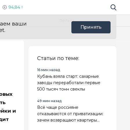
94,84
Поиск по 
Мы в с
Польза
ваем ваши
Принять
t.
Статьи по теме:
16 мин назад
Кубань взяла старт: сахарные
заводы переработали первые
500 тысяч тонн свеклы
ковых
49 мин назад
ть
Всё чаще россияне
ейки и
отказываются от приватизации:
дит
зачем возвращают квартиры
государству