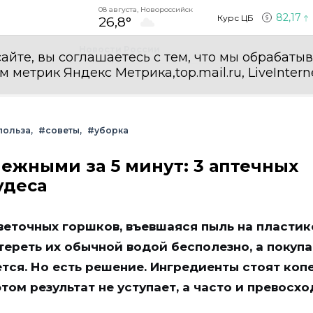
08 августа, Новороссийск
82,17
Курс ЦБ
26,8°
Новости России
айте, вы соглашаетесь с тем, что мы обрабаты
етрик Яндекс Метрика,top.mail.ru, LiveInterne
польза
#советы
#уборка
ежными за 5 минут: 3 аптечных
удеса
веточных горшков, въевшаяся пыль на пласти
ереть их обычной водой бесполезно, а покупа
тся. Но есть решение. Ингредиенты стоят коп
том результат не уступает, а часто и превосхо