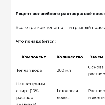
Рецепт волшебного раствора: всё прос
Всего три компонента — и грязный подок
Что понадобится:
Компонент
Количество
Зачем
Основа
Тёплая вода
200 мл
раство
Нашатырный
спирт (10%
1 столовая
Раствор
раствор
ложка
и жёлты
аммиака)