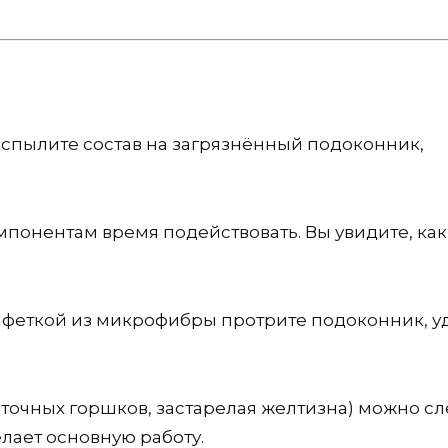
спылите состав на загрязнённый подоконник,
понентам время подействовать. Вы увидите, как
лфеткой из микрофибры протрите подоконник, у
еточных горшков, застарелая желтизна) можно сл
елает основную работу.