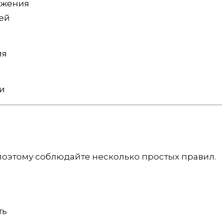
ожения
чей
ия
и
поэтому соблюдайте несколько простых правил.
ть