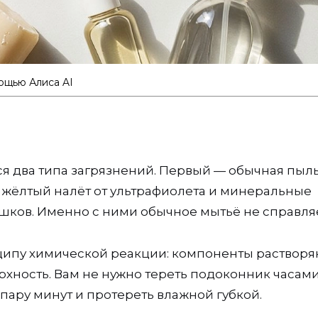
ощью Алиса AI
я два типа загрязнений. Первый — обычная пыль
— жёлтый налёт от ультрафиолета и минеральные
ршков. Именно с ними обычное мытьё не справляе
ципу химической реакции: компоненты растворя
рхность. Вам не нужно тереть подоконник часам
пару минут и протереть влажной губкой.