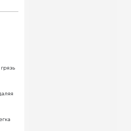
 грязь
даляя
егка