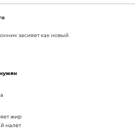
то
онник засияет как новый.
 нужен
ра
яет жир
й налёт