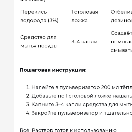
Перекись
1 столовая
Отбелив
водорода (3%)
ложка
дезинф
Создаёт
Средство для
3–4 капли
помога
мытья посуды
смывать
Пошаговая инструкция:
Налейте в пульверизатор 200 мл тёп
Добавьте по 1 столовой ложке нашат
Капните 3–4 капли средства для мыть
Закройте пульверизатор и тщательно
Всё! Раствор готов к использованию.