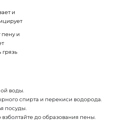
ает и
ицирует
 пену и
ет
 грязь
лой воды.
ырного спирта и перекиси водорода.
я посуды.
 взболтайте до образования пены.