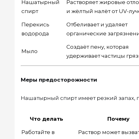
Нашатырный
Растворяет жировые отл
спирт
и жёлтый налёт от UV-лу
Перекись
Отбеливает и удаляет
водорода
органические загрязнен
Создаёт пену, которая
Мыло
удерживает частицы гряз
Меры предосторожности
Нашатырный спирт имеет резкий запах, 
Что делать
Почему
Работайте в
Раствор может вызва