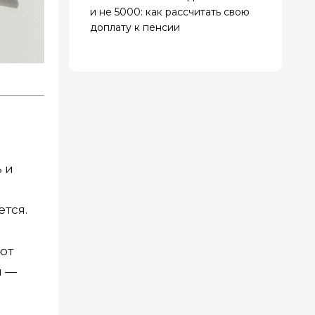
и не 5000: как рассчитать свою
доплату к пенсии
 и
тся.
ют
и —