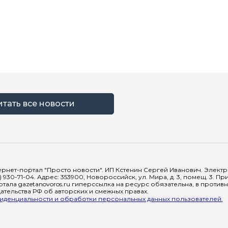
итать все новости
рнет-портал "Просто новости". ИП Кстенин Сергей Иванович. Электрон
) 930-71-04. Адрес: 353900, Новороссийск, ул. Мира, д. 3, помещ. 3. 
тала gazetanovoros.ru гиперссылка на ресурс обязательна, в против
тельства РФ об авторских и смежных правах.
денциальности и обработки персональных данных пользователей.