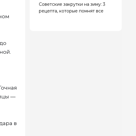
Советские закрутки на зиму: 3
рецепта, которые помнят все
ном
 до
ной.
Точная
лицы —
дара в