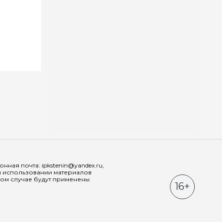
Мы в соц
ная почта: ipkstenin@yandex.ru,
При использовании материалов
ном случае будут применены
16+