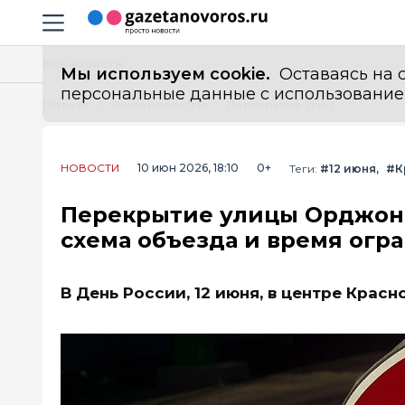
Информационный портал "ГазетаНоворос.ру"
Навигация сайта
Все новости
Мы используем cookie.
Оставаясь на с
персональные данные с использованием м
Главная
Лента новостей
Перекрытие улицы Орджоникидзе в Краснодаре 12 июня 2026: схема объезда и время ограничений
НОВОСТИ
10 июн 2026, 18:10
0+
Теги:
#12 июня
#К
Перекрытие улицы Орджони
схема объезда и время огр
В День России, 12 июня, в центре Кра