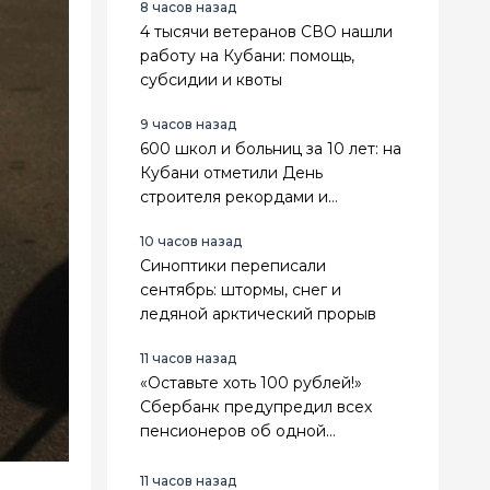
8 часов назад
4 тысячи ветеранов СВО нашли
работу на Кубани: помощь,
субсидии и квоты
9 часов назад
600 школ и больниц за 10 лет: на
Кубани отметили День
строителя рекордами и
наградами
10 часов назад
Синоптики переписали
сентябрь: штормы, снег и
ледяной арктический прорыв
11 часов назад
«Оставьте хоть 100 рублей!»
Сбербанк предупредил всех
пенсионеров об одной
смертельной ошибке у
банкомата
11 часов назад