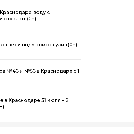
Краснодаре: воду с
и откачать
(0+)
т свет и воду: список улиц
(0+)
в №46 и №56 в Краснодаре с 1
 в Краснодаре 31 июля – 2
+)