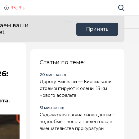
93,19
Поиск по 
Мы в с
Польза
ваем ваши
Принять
t.
Статьи по теме:
6:
20 мин назад
Дорогу Выселки — Кирпильская
отремонтируют к осени: 13 км
нового асфальта
та.
51 мин назад
Суджукская лагуна снова дышит:
водообмен восстановлен после
вмешательства прокуратуры