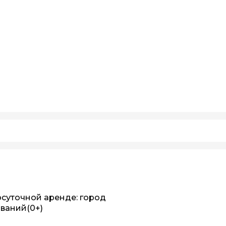
осуточной аренде: город
ований
(0+)