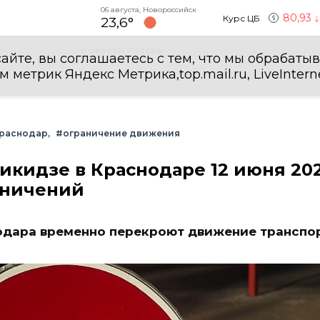
06 августа, Новороссийск
80,93
Курс ЦБ
23,6°
Новости России
айте, вы соглашаетесь с тем, что мы обрабаты
етрик Яндекс Метрика,top.mail.ru, LiveInterne
раснодар
#ограничение движения
кидзе в Краснодаре 12 июня 202
аничений
снодара временно перекроют движение транспор