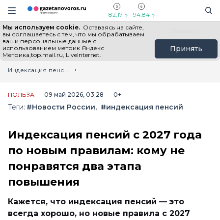
Информационный портал "ГазетаНоворос.ру"
Поиск
Навигация сайта
82,17
94,84
Мы используем cookie.
Оставаясь на сайте,
Все новости
Новости России
Польза
вы соглашаетесь с тем, что мы обрабатываем
ваши персональные данные с
использованием метрик Яндекс
Принять
Метрика,top.mail.ru, LiveInternet.
Главная
Лента новостей
Индексация пенсий с 2027 года по новым правилам: кому не понравятся два этапа повышения
ПОЛЬЗА
09 май 2026, 03:28
0+
Теги:
#Новости России
#индексация пенсий
Индексация пенсий с 2027 года
по новым правилам: кому не
понравятся два этапа
повышения
Кажется, что индексация пенсий — это
всегда хорошо, но новые правила с 2027