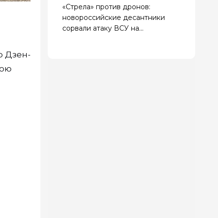
«Стрела» против дронов:
новороссийские десантники
сорвали атаку ВСУ на
Ореховском направлении
р Дзен-
вою