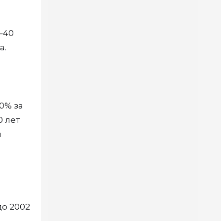
–40
а.
0% за
0 лет
я
до 2002