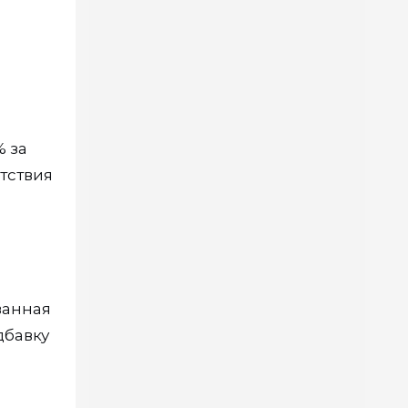
% за
утствия
ванная
дбавку