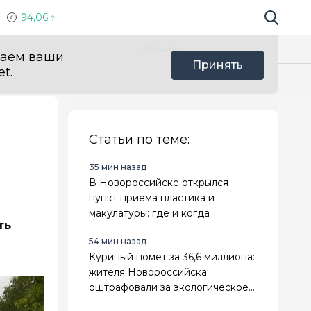
94,06
Поиск по 
Мы в с
Польза
ваем ваши
Принять
t.
Статьи по теме:
35 мин назад
В Новороссийске открылся
пункт приёма пластика и
макулатуры: где и когда
ть
54 мин назад
Куриный помёт за 36,6 миллиона:
жителя Новороссийска
оштрафовали за экологическое
преступление