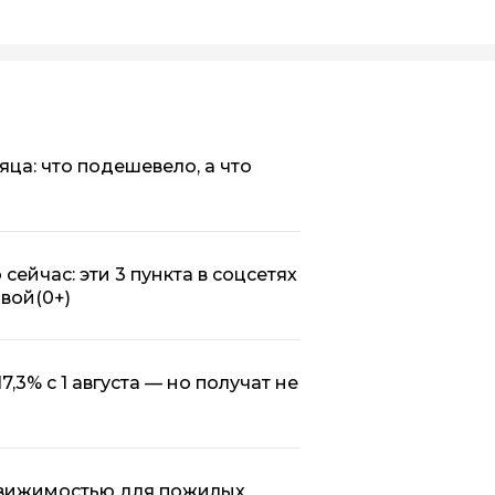
яца: что подешевело, а что
ейчас: эти 3 пункта в соцсетях
овой
(0+)
,3% с 1 августа — но получат не
движимостью для пожилых