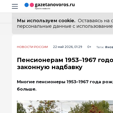
Информационный портал "ГазетаНоворос.ру"
Навигация сайта
Все новости
Мы используем cookie.
Оставаясь на с
персональные данные с использованием м
Главная
Лента новостей
Пенсионерам 1953–1967 годов: проверьте стаж и получите законную надбавку
НОВОСТИ РОССИИ
22 май 2026, 01:29
0+
Теги:
#но
Пенсионерам 1953–1967 годо
законную надбавку
Многие пенсионеры 1953–1967 года рож
больше.