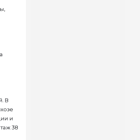
ы,
а
. В
вхозе
ции и
стаж 38