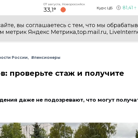
07 августа, Новороссийск
81,41
Курс ЦБ
33,1°
Новости России
айте, вы соглашаетесь с тем, что мы обрабаты
етрик Яндекс Метрика,top.mail.ru, LiveInterne
вости России
#пенсионеры
в: проверьте стаж и получите
дения даже не подозревают, что могут получа