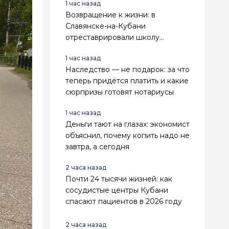
1 час назад
Возвращение к жизни: в
Славянске-на-Кубани
отреставрировали школу
искусств — памятник
1 час назад
регионального значения
Наследство — не подарок: за что
теперь придётся платить и какие
сюрпризы готовят нотариусы
1 час назад
Деньги тают на глазах: экономист
объяснил, почему копить надо не
завтра, а сегодня
2 часа назад
Почти 24 тысячи жизней: как
сосудистые центры Кубани
спасают пациентов в 2026 году
2 часа назад