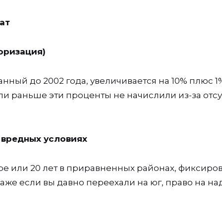
ат
лоризация)
ный до 2002 года, увеличивается на 10% плюс 1
сли раньше эти проценты не начислили из-за отс
о вредных условиях
ере или 20 лет в приравненных районах, фиксиро
аже если вы давно переехали на юг, право на на