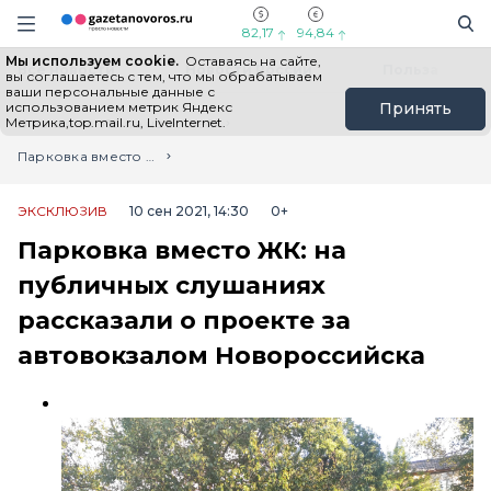
Информационный портал "ГазетаНоворос.ру"
Поиск
Навигация сайта
82,17
94,84
Мы используем cookie.
Оставаясь на сайте,
Все новости
Новости России
Польза
вы соглашаетесь с тем, что мы обрабатываем
ваши персональные данные с
использованием метрик Яндекс
Принять
Метрика,top.mail.ru, LiveInternet.
Главная
Лента новостей
Парковка вместо ЖК: на публичных слушаниях рассказали о проекте за автовокзалом Новороссийска
ЭКСКЛЮЗИВ
10 сен 2021, 14:30
0+
Парковка вместо ЖК: на
публичных слушаниях
рассказали о проекте за
автовокзалом Новороссийска