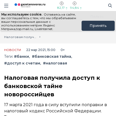
Информационный портал "ГазетаНоворос.ру"
Поиск
Навигация сайта
82,17
94,84
Мы используем cookie.
Оставаясь на сайте,
Все новости
Новости России
Польза
вы соглашаетесь с тем, что мы обрабатываем
ваши персональные данные с
использованием метрик Яндекс
Принять
Метрика,top.mail.ru, LiveInternet.
Главная
Лента новостей
Налоговая получила доступ к банковской тайне новороссийцев
НОВОСТИ
22 мар 2021, 15:00
0+
Теги:
#банки
#банковская тайна
#доступ к счетам
#налоговая
Налоговая получила доступ к
банковской тайне
новороссийцев
17 марта 2021 года в силу вступили поправки в
налоговый кодекс Российской Федерации.