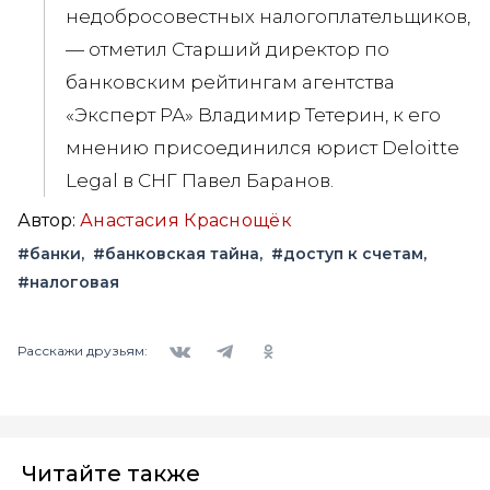
недобросовестных налогоплательщиков,
— отметил Старший директор по
банковским рейтингам агентства
«Эксперт РА» Владимир Тетерин, к его
мнению присоединился юрист Deloitte
Legal в СНГ Павел Баранов.
Автор:
Анастасия Краснощёк
#банки
#банковская тайна
#доступ к счетам
#налоговая
Вконтакте
Telegram
Одноклассники
Расскажи друзьям:
Читайте также