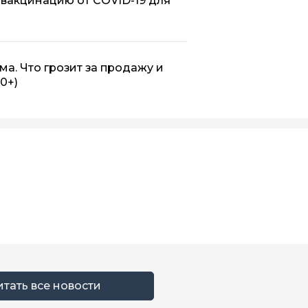
 вакцинацию от COVID-19 для
. Что грозит за продажу и
(0+)
итать все новости