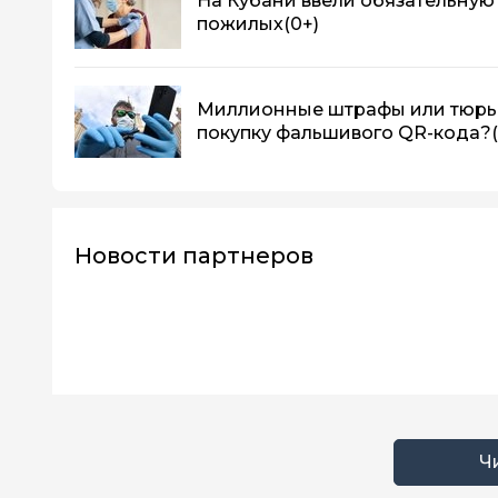
На Кубани ввели обязательную
пожилых
(0+)
Миллионные штрафы или тюрьма
покупку фальшивого QR-кода?
Новости партнеров
Ч