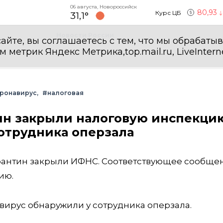
06 августа, Новороссийск
80,93
Курс ЦБ
31,1°
Новости России
айте, вы соглашаетесь с тем, что мы обрабаты
етрик Яндекс Метрика,top.mail.ru, LiveInterne
ронавирус
#налоговая
ин закрыли налоговую инспекци
отрудника оперзала
карантин закрыли ИФНС. Соответствующее сообще
ию.
авирус обнаружили у сотрудника оперзала.