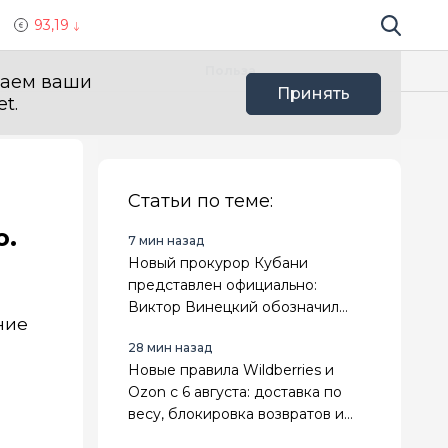
93,19
Поиск по 
Мы в с
Польза
ваем ваши
Принять
t.
Статьи по теме:
ю.
7 мин назад
Новый прокурор Кубани
представлен официально:
Виктор Винецкий обозначил
ние
приоритеты работы
28 мин назад
Новые правила Wildberries и
Ozon с 6 августа: доставка по
весу, блокировка возвратов и
маркировка «Оригинал» уходит