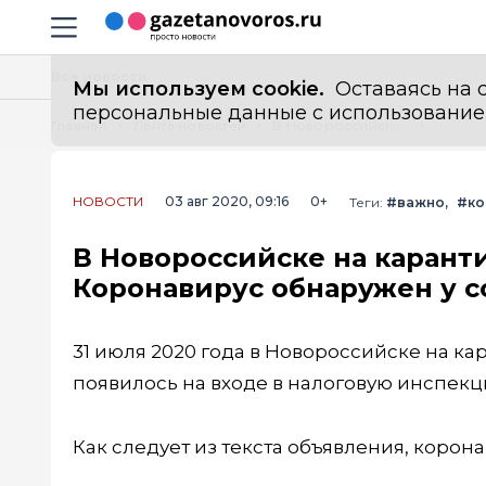
Информационный портал "ГазетаНоворос.ру"
Навигация сайта
Все новости
Мы используем cookie.
Оставаясь на с
персональные данные с использованием м
Главная
Лента новостей
В Новороссийске на карантин закрыли налоговую инспекцию. Коронавирус обнаружен у сотрудника оперзала
НОВОСТИ
03 авг 2020, 09:16
0+
Теги:
#важно
#ко
В Новороссийске на карант
Коронавирус обнаружен у с
31 июля 2020 года в Новороссийске на 
появилось на входе в налоговую инспекц
Как следует из текста объявления, корон