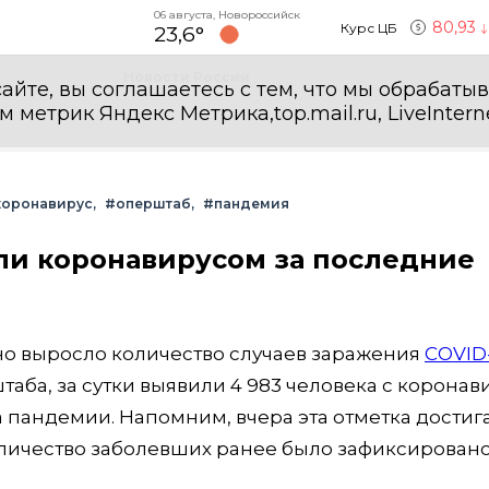
06 августа, Новороссийск
80,93
Курс ЦБ
23,6°
Новости России
айте, вы соглашаетесь с тем, что мы обрабаты
етрик Яндекс Метрика,top.mail.ru, LiveInterne
коронавирус
#оперштаб
#пандемия
ли коронавирусом за последние
ьно выросло количество случаев заражения
COVID
аба, за сутки выявили 4 983 человека с корона
а пандемии. Напомним, вчера эта отметка достиг
оличество заболевших ранее было зафиксировано