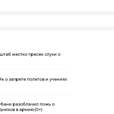
штаб жестко пресек слухи о
к о запрете полетов и учениях
убани разоблачил ложь о
дников в армию
(0+)