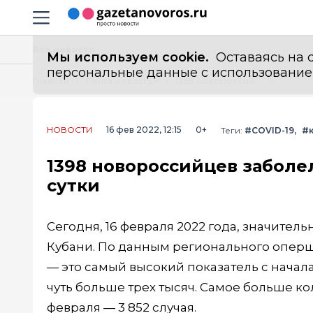
Информационный портал "ГазетаНоворос.ру"
Навигация сайта
Все новости
Мы используем cookie.
Оставаясь на с
персональные данные с использованием м
Главная
Лента новостей
1398 новороссийцев заболели коронавирусом за последние сутки
НОВОСТИ
16 фев 2022, 12:15
0+
Теги:
#COVID-19
#
1398 новороссийцев заболе
сутки
Сегодня, 16 февраля 2022 года, значител
Кубани. По данным регионального опершт
— это самый высокий показатель с начал
чуть больше трех тысяч. Самое больше к
февраля — 3 852 случая.