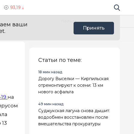
93,19
Поиск по 
Мы в с
Польза
ваем ваши
Принять
t.
Статьи по теме:
18 мин назад
Дорогу Выселки — Кирпильская
отремонтируют к осени: 13 км
нового асфальта
-19
на
49 мин назад
вирусом
Суджукская лагуна снова дышит:
ала
водообмен восстановлен после
 13
вмешательства прокуратуры