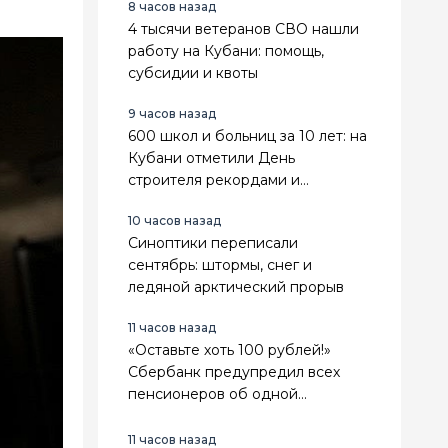
8 часов назад
4 тысячи ветеранов СВО нашли
работу на Кубани: помощь,
субсидии и квоты
9 часов назад
600 школ и больниц за 10 лет: на
Кубани отметили День
строителя рекордами и
наградами
10 часов назад
Синоптики переписали
сентябрь: штормы, снег и
ледяной арктический прорыв
11 часов назад
«Оставьте хоть 100 рублей!»
Сбербанк предупредил всех
пенсионеров об одной
смертельной ошибке у
банкомата
11 часов назад