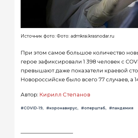
Источник фото: Фото: admkrai.krasnodar.ru
При этом самое большое количество новы
герое зафиксировали 1 398 человек с COV
превышают даже показатели краевой стол
Новороссийске было всего 77 случаев, а 1
Автор:
Кирилл Степанов
#COVID-19
#коронавирус
#оперштаб
#пандемия
Вконтакте
Telegram
Одноклассники