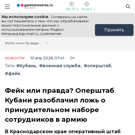
Информационный портал "ГазетаНоворос.ру"
Поиск
Навигация сайта
82,17
94,84
Мы используем cookie.
Оставаясь на сайте,
Все новости
Новости России
Польза
вы соглашаетесь с тем, что мы обрабатываем
ваши персональные данные с
использованием метрик Яндекс
Принять
Метрика,top.mail.ru, LiveInternet.
Главная
Лента новостей
Фейк или правда? Оперштаб Кубани разоблачил ложь о принудительном наборе сотрудников в армию
НОВОСТИ
10 апр 2026, 07:41
0+
Теги:
#Кубань
#военная служба
#оперштаб
#фейк
Фейк или правда? Оперштаб
Кубани разоблачил ложь о
принудительном наборе
сотрудников в армию
В Краснодарском крае оперативный штаб