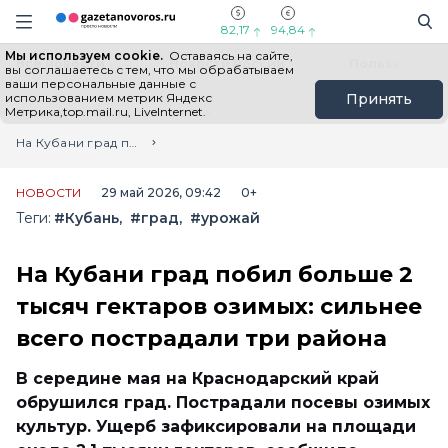
Информационный портал "ГазетаНоворос.ру"
Поиск
Навигация сайта
82,17
94,84
Мы используем cookie.
Оставаясь на сайте,
Все новости
Новости России
Польза
вы соглашаетесь с тем, что мы обрабатываем
ваши персональные данные с
использованием метрик Яндекс
Принять
Метрика,top.mail.ru, LiveInternet.
Главная
Лента новостей
На Кубани град побил больше 2 тысяч гектаров озимых: сильнее всего пострадали три района
НОВОСТИ
29 май 2026, 09:42
0+
Теги:
#Кубань
#град
#урожай
На Кубани град побил больше 2
тысяч гектаров озимых: сильнее
всего пострадали три района
В середине мая на Краснодарский край
обрушился град. Пострадали посевы озимых
культур. Ущерб зафиксировали на площади