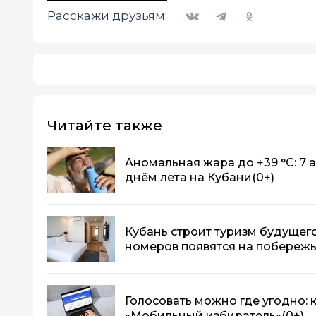
Вконтакте
Telegram
Одноклассники
Расскажи друзьям:
Читайте также
Аномальная жара до +39 °C: 7 
днём лета на Кубани
(0+)
Кубань строит туризм будущего
номеров появятся на побереж
Голосовать можно где угодно:
«Мобильный избиратель»
(0+)