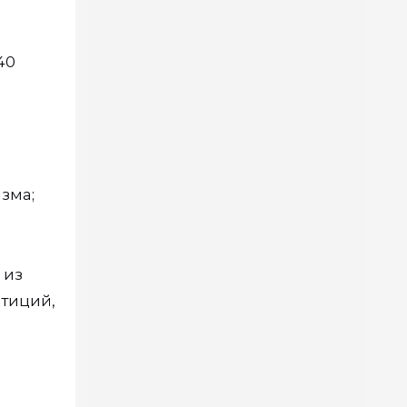
40
зма;
 из
стиций,