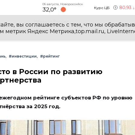
06 августа, Новороссийск
80,93
Курс ЦБ
32,0°
Новости России
айте, вы соглашаетесь с тем, что мы обрабаты
етрик Яндекс Метрика,top.mail.ru, LiveInterne
ань
#инвестиции
#рейтинг
сто в России по развитию
артнерства
 ежегодном рейтинге субъектов РФ по уровню
нёрства за 2025 год.