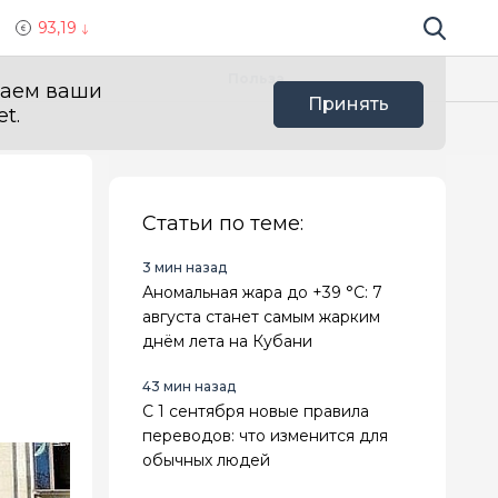
93,19
Поиск по 
Мы в с
Польза
ваем ваши
Принять
t.
Статьи по теме:
3 мин назад
Аномальная жара до +39 °C: 7
августа станет самым жарким
днём лета на Кубани
43 мин назад
С 1 сентября новые правила
переводов: что изменится для
обычных людей