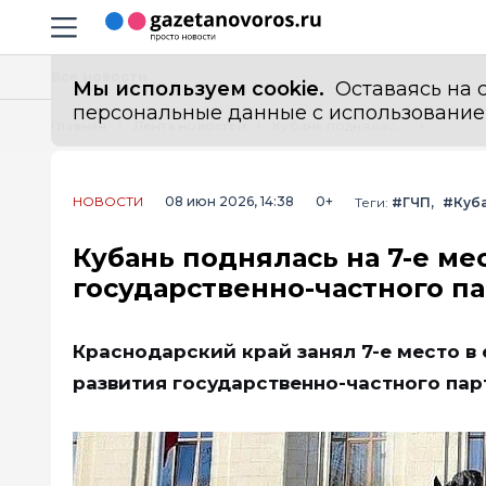
Информационный портал "ГазетаНоворос.ру"
Навигация сайта
Все новости
Мы используем cookie.
Оставаясь на с
персональные данные с использованием м
Главная
Лента новостей
Кубань поднялась на 7-е место в России по развитию государственно-частного партнерства
НОВОСТИ
08 июн 2026, 14:38
0+
Теги:
#ГЧП
#Куб
Кубань поднялась на 7-е ме
государственно-частного п
Краснодарский край занял 7-е место в
развития государственно-частного парт