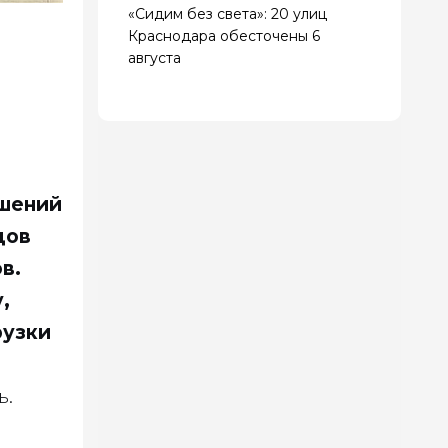
«Сидим без света»: 20 улиц
Краснодара обесточены 6
августа
ашений
дов
в.
,
рузки
ь.