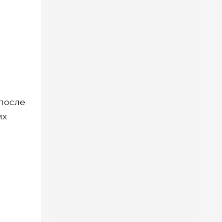
(после
их