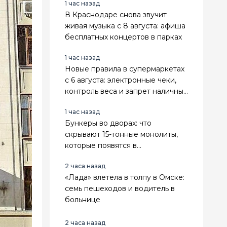
1 час назад
В Краснодаре снова звучит
живая музыка с 8 августа: афиша
бесплатных концертов в парках
1 час назад
Новые правила в супермаркетах
с 6 августа: электронные чеки,
контроль веса и запрет наличных
на самообслуживании
1 час назад
Бункеры во дворах: что
скрывают 15-тонные монолиты,
которые появятся в
Новороссийске
2 часа назад
«Лада» влетела в толпу в Омске:
семь пешеходов и водитель в
больнице
2 часа назад