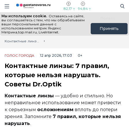
Информационный портал "ГазетаНоворос.ру"
Поиск
Навигация сайта
82,17
94,84
Мы используем cookie.
Оставаясь на сайте,
Все новости
Новости России
Польза
вы соглашаетесь с тем, что мы обрабатываем
ваши персональные данные с
использованием метрик Яндекс
Принять
Метрика,top.mail.ru, LiveInternet.
Главная
Лента новостей
Контактные линзы: 7 правил, которые нельзя нарушать. Советы Dr.Optik
ГОЛОС ГОРОДА
12 апр 2026, 17:03
0+
Контактные линзы: 7 правил,
которые нельзя нарушать.
Советы Dr.Optik
Контактные линзы
— удобно и стильно. Но
неправильное использование может привести
к серьезным
осложнениям
вплоть до потери
зрения. Запомните
7 правил, которые нельзя
нарушать
.