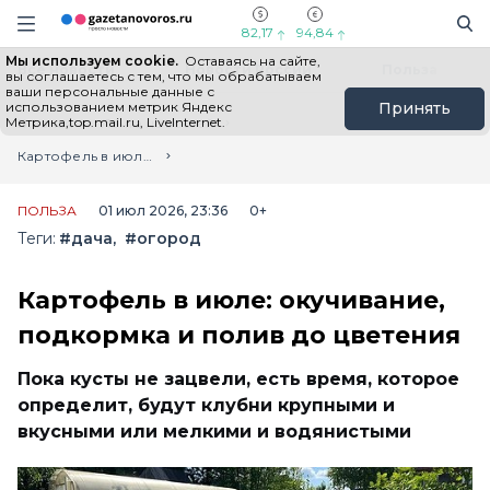
Информационный портал "ГазетаНоворос.ру"
Поиск
Навигация сайта
82,17
94,84
Мы используем cookie.
Оставаясь на сайте,
Все новости
Новости России
Польза
вы соглашаетесь с тем, что мы обрабатываем
ваши персональные данные с
использованием метрик Яндекс
Принять
Метрика,top.mail.ru, LiveInternet.
Главная
Лента новостей
Картофель в июле: окучивание, подкормка и полив до цветения
ПОЛЬЗА
01 июл 2026, 23:36
0+
Теги:
#дача
#огород
Картофель в июле: окучивание,
подкормка и полив до цветения
Пока кусты не зацвели, есть время, которое
определит, будут клубни крупными и
вкусными или мелкими и водянистыми