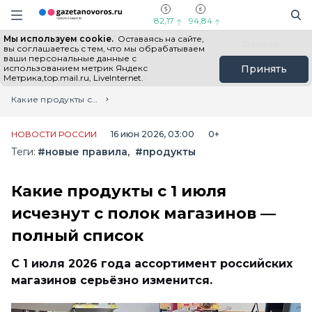
Информационный портал "ГазетаНоворос.ру"
Поиск
Навигация сайта
82,17
94,84
Мы используем cookie.
Оставаясь на сайте,
Все новости
Новости России
Польза
вы соглашаетесь с тем, что мы обрабатываем
ваши персональные данные с
использованием метрик Яндекс
Принять
Метрика,top.mail.ru, LiveInternet.
Главная
Лента новостей
Какие продукты с 1 июля исчезнут с полок магазинов — полный список
НОВОСТИ РОССИИ
16 июн 2026, 03:00
0+
Теги:
#новые правила
#продукты
Какие продукты с 1 июля
исчезнут с полок магазинов —
полный список
С 1 июля 2026 года ассортимент российских
магазинов серьёзно изменится.