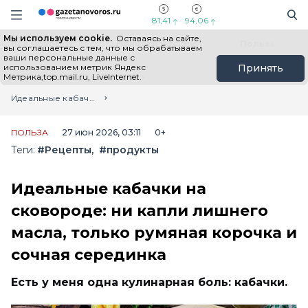
Информационный портал "ГазетаНоворос.ру"
Поиск
Навигация сайта
81,41
94,06
Мы используем cookie.
Оставаясь на сайте,
Все новости
Новости России
Польза
вы соглашаетесь с тем, что мы обрабатываем
ваши персональные данные с
использованием метрик Яндекс
Принять
Метрика,top.mail.ru, LiveInternet.
Главная
Лента новостей
Идеальные кабачки на сковороде: ни капли лишнего масла, только румяная корочка и сочная серединка
ПОЛЬЗА
27 июн 2026, 03:11
0+
Теги:
#Рецепты
#продукты
Идеальные кабачки на
сковороде: ни капли лишнего
масла, только румяная корочка и
сочная серединка
Есть у меня одна кулинарная боль: кабачки.