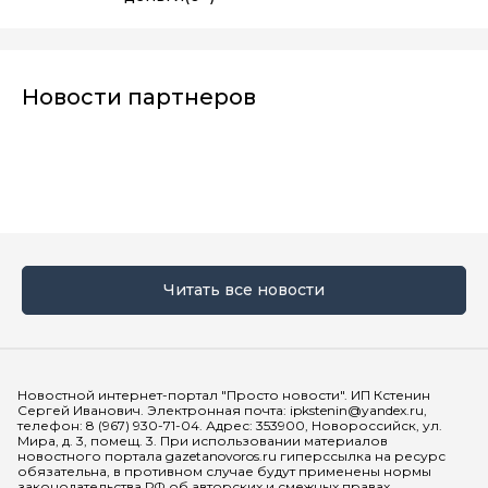
Новости партнеров
Читать все новости
Мы в социальных сетях
Новостной интернет-портал "Просто новости". ИП Кстенин
Сергей Иванович. Электронная почта: ipkstenin@yandex.ru,
телефон: 8 (967) 930-71-04. Адрес: 353900, Новороссийск, ул.
Мира, д. 3, помещ. 3. При использовании материалов
новостного портала gazetanovoros.ru гиперссылка на ресурс
обязательна, в противном случае будут применены нормы
законодательства РФ об авторских и смежных правах.