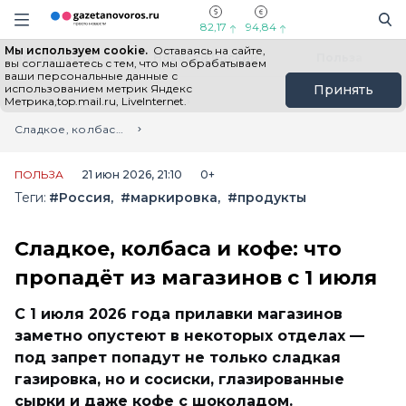
Информационный портал "ГазетаНоворос.ру"
Поиск
Навигация сайта
82,17
94,84
Мы используем cookie.
Оставаясь на сайте,
Все новости
Новости России
Польза
вы соглашаетесь с тем, что мы обрабатываем
ваши персональные данные с
использованием метрик Яндекс
Принять
Метрика,top.mail.ru, LiveInternet.
Главная
Лента новостей
Сладкое, колбаса и кофе: что пропадёт из магазинов с 1 июля
ПОЛЬЗА
21 июн 2026, 21:10
0+
Теги:
#Россия
#маркировка
#продукты
Сладкое, колбаса и кофе: что
пропадёт из магазинов с 1 июля
С 1 июля 2026 года прилавки магазинов
заметно опустеют в некоторых отделах —
под запрет попадут не только сладкая
газировка, но и сосиски, глазированные
сырки и даже кофе с шоколадом.