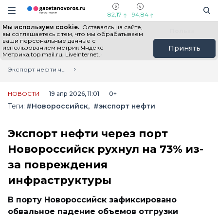
Информационный портал "ГазетаНоворос.ру"
Поиск
Навигация сайта
82,17
94,84
Мы используем cookie.
Оставаясь на сайте,
Все новости
Новости России
Польза
вы соглашаетесь с тем, что мы обрабатываем
ваши персональные данные с
использованием метрик Яндекс
Принять
Метрика,top.mail.ru, LiveInternet.
Главная
Лента новостей
Экспорт нефти через порт Новороссийск рухнул на 73% из-за повреждения инфраструктуры
НОВОСТИ
19 апр 2026, 11:01
0+
Теги:
#Новороссийск
#экспорт нефти
Экспорт нефти через порт
Новороссийск рухнул на 73% из-
за повреждения
инфраструктуры
В порту Новороссийск зафиксировано
обвальное падение объемов отгрузки