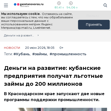
Информационный портал "ГазетаНоворос.ру"
Поиск
Навигация сайта
81,41
94,06
Мы используем cookie.
Оставаясь на сайте,
Все новости
Новости России
Польза
вы соглашаетесь с тем, что мы обрабатываем
ваши персональные данные с
использованием метрик Яндекс
Принять
Метрика,top.mail.ru, LiveInternet.
Главная
Лента новостей
Деньги на развитие: кубанские предприятия получат льготные займы до 200 миллионов
НОВОСТИ
20 июн 2026, 18:05
0+
Теги:
#Кубань
#займы
#промышленность
Деньги на развитие: кубанские
предприятия получат льготные
займы до 200 миллионов
В Краснодарском крае запускают две новые
программы поддержки промышленности.