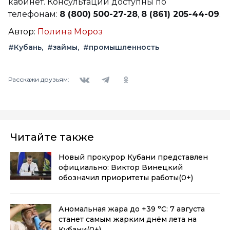
кабинет. Консультации доступны по
телефонам:
8 (800) 500-27-28
,
8 (861) 205-44-09
.
Автор:
Полина Мороз
#Кубань
#займы
#промышленность
Вконтакте
Telegram
Одноклассники
Расскажи друзьям:
Читайте также
Новый прокурор Кубани представлен
официально: Виктор Винецкий
обозначил приоритеты работы
(0+)
Аномальная жара до +39 °C: 7 августа
станет самым жарким днём лета на
Кубани
(0+)