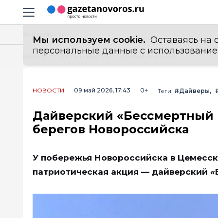
Информационный портал "ГазетаНоворос.ру"
Навигация сайта
Все новости
Мы используем cookie.
Оставаясь на с
персональные данные с использованием м
Главная
Лента новостей
Дайверский «Бессмертный полк» прошёл на дне Чёрного моря у берегов Новороссийска
НОВОСТИ
09 май 2026, 17:43
0+
Теги:
#Дайверы
Дайверский «Бессмертный 
берегов Новороссийска
У побережья Новороссийска в Цемесск
патриотическая акция — дайверский «