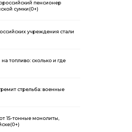
овороссийский пенсионер
нской сумки
(0+)
российских учреждения стали
на топливо: сколько и где
гремит стрельба: военные
ют 15-тонные монолиты,
йске
(0+)