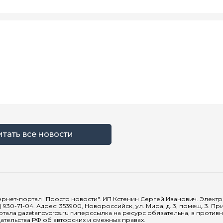
итать все новости
рнет-портал "Просто новости". ИП Кстенин Сергей Иванович. Электрон
) 930-71-04. Адрес: 353900, Новороссийск, ул. Мира, д. 3, помещ. 3. 
тала gazetanovoros.ru гиперссылка на ресурс обязательна, в против
тельства РФ об авторских и смежных правах.