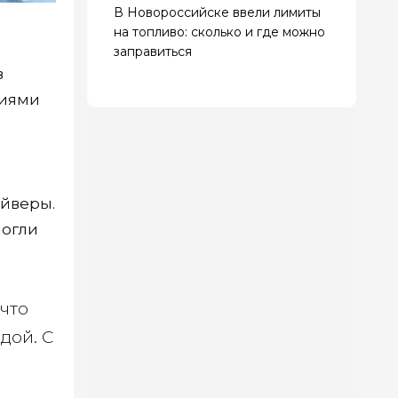
В Новороссийске ввели лимиты
на топливо: сколько и где можно
заправиться
в
ниями
айверы.
могли
что
дой. С