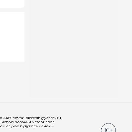
Мы в соц
ная почта: ipkstenin@yandex.ru,
При использовании материалов
ном случае будут применены
16+