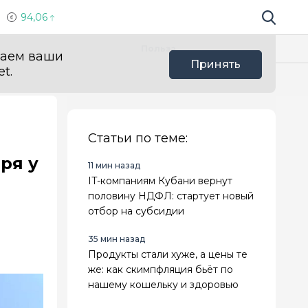
94,06
Поиск по 
Мы в с
Польза
ваем ваши
Принять
t.
Статьи по теме:
ря у
11 мин назад
IT-компаниям Кубани вернут
половину НДФЛ: стартует новый
отбор на субсидии
35 мин назад
Продукты стали хуже, а цены те
же: как скимпфляция бьёт по
нашему кошельку и здоровью