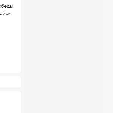
Победы
ойск.