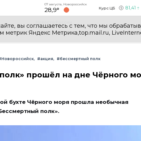
07 августа, Новороссийск
81,41
Курс ЦБ
28,9°
Новости России
айте, вы соглашаетесь с тем, что мы обрабаты
етрик Яндекс Метрика,top.mail.ru, LiveInterne
#Новороссийск
#акция
#бессмертный полк
полк» прошёл на дне Чёрного мо
ой бухте Чёрного моря прошла необычная
Бессмертный полк».