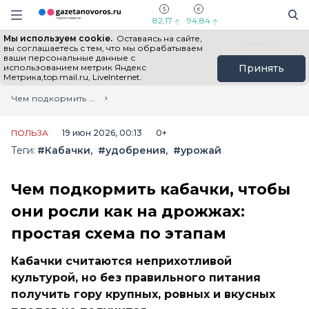
Информационный портал "ГазетаНоворос.ру"
Поиск
Навигация сайта
82,17
94,84
Мы используем cookie.
Оставаясь на сайте,
Все новости
Новости России
Польза
вы соглашаетесь с тем, что мы обрабатываем
ваши персональные данные с
использованием метрик Яндекс
Принять
Метрика,top.mail.ru, LiveInternet.
Главная
Лента новостей
Чем подкормить кабачки, чтобы они росли как на дрожжах: простая схема по этапам
ПОЛЬЗА
19 июн 2026, 00:13
0+
Теги:
#Кабачки
#удобрения
#урожай
Чем подкормить кабачки, чтобы
они росли как на дрожжах:
простая схема по этапам
Кабачки считаются неприхотливой
культурой, но без правильного питания
получить гору крупных, ровных и вкусных