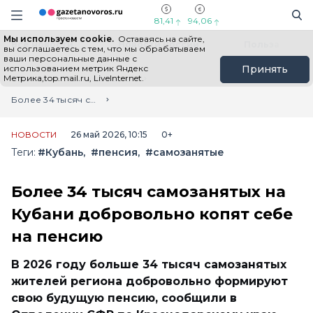
Информационный портал "ГазетаНоворос.ру"
Поиск
Навигация сайта
81,41
94,06
Мы используем cookie.
Оставаясь на сайте,
Все новости
Новости России
Польза
вы соглашаетесь с тем, что мы обрабатываем
ваши персональные данные с
использованием метрик Яндекс
Принять
Метрика,top.mail.ru, LiveInternet.
Главная
Лента новостей
Более 34 тысяч самозанятых на Кубани добровольно копят себе на пенсию
НОВОСТИ
26 май 2026, 10:15
0+
Теги:
#Кубань
#пенсия
#самозанятые
Более 34 тысяч самозанятых на
Кубани добровольно копят себе
на пенсию
В 2026 году больше 34 тысяч самозанятых
жителей региона добровольно формируют
свою будущую пенсию, сообщили в