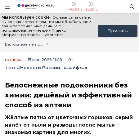
Информационный портал "ГазетаНоворос.ру"
Поиск
Навигация сайта
80,93
93,19
Мы используем cookie.
Оставаясь на сайте,
Все новости
Новости России
Польза
вы соглашаетесь с тем, что мы обрабатываем
ваши персональные данные с
использованием метрик Яндекс
Принять
Метрика,top.mail.ru, LiveInternet.
Главная
Лента новостей
Белоснежные подоконники без химии: дешёвый и эффективный способ из аптеки
ПОЛЬЗА
15 июн 2026, 11:08
0+
Теги:
#Новости России
#лайфхак
Белоснежные подоконники без
химии: дешёвый и эффективный
способ из аптеки
Жёлтые пятна от цветочных горшков, серый
налёт от пыли и разводы после мытья —
знакомая картина для многих.