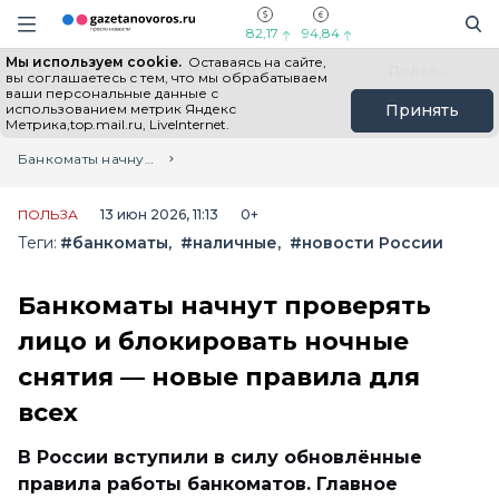
Информационный портал "ГазетаНоворос.ру"
Поиск
Навигация сайта
82,17
94,84
Мы используем cookie.
Оставаясь на сайте,
Все новости
Новости России
Польза
вы соглашаетесь с тем, что мы обрабатываем
ваши персональные данные с
использованием метрик Яндекс
Принять
Метрика,top.mail.ru, LiveInternet.
Главная
Лента новостей
Банкоматы начнут проверять лицо и блокировать ночные снятия — новые правила для всех
ПОЛЬЗА
13 июн 2026, 11:13
0+
Теги:
#банкоматы
#наличные
#новости России
Банкоматы начнут проверять
лицо и блокировать ночные
снятия — новые правила для
всех
В России вступили в силу обновлённые
правила работы банкоматов. Главное