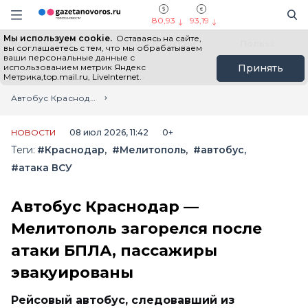
Информационный портал "ГазетаНоворос.ру"
Поиск
Навигация сайта
80,93
93,19
Мы используем cookie.
Оставаясь на сайте,
Все новости
Новости России
Польза
вы соглашаетесь с тем, что мы обрабатываем
ваши персональные данные с
использованием метрик Яндекс
Принять
Метрика,top.mail.ru, LiveInternet.
Главная
Лента новостей
Автобус Краснодар — Мелитополь загорелся после атаки БПЛА, пассажиры эвакуированы
НОВОСТИ
08 июл 2026, 11:42
0+
Теги:
#Краснодар
#Мелитополь
#автобус
#атака ВСУ
Автобус Краснодар —
Мелитополь загорелся после
атаки БПЛА, пассажиры
эвакуированы
Рейсовый автобус, следовавший из