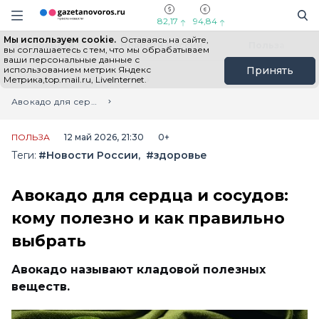
Информационный портал "ГазетаНоворос.ру"
Поиск
Навигация сайта
82,17
94,84
Мы используем cookie.
Оставаясь на сайте,
Все новости
Новости России
Польза
вы соглашаетесь с тем, что мы обрабатываем
ваши персональные данные с
использованием метрик Яндекс
Принять
Метрика,top.mail.ru, LiveInternet.
Главная
Лента новостей
Авокадо для сердца и сосудов: кому полезно и как правильно выбрать
ПОЛЬЗА
12 май 2026, 21:30
0+
Теги:
#Новости России
#здоровье
Авокадо для сердца и сосудов:
кому полезно и как правильно
выбрать
Авокадо называют кладовой полезных
веществ.