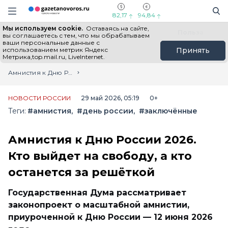
Информационный портал "ГазетаНоворос.ру"
Поиск
Навигация сайта
82,17
94,84
Мы используем cookie.
Оставаясь на сайте,
Все новости
Новости России
Польза
вы соглашаетесь с тем, что мы обрабатываем
ваши персональные данные с
использованием метрик Яндекс
Принять
Метрика,top.mail.ru, LiveInternet.
Главная
Лента новостей
Амнистия к Дню России 2026. Кто выйдет на свободу, а кто останется за решёткой
НОВОСТИ РОССИИ
29 май 2026, 05:19
0+
Теги:
#амнистия
#день россии
#заключённые
Амнистия к Дню России 2026.
Кто выйдет на свободу, а кто
останется за решёткой
Государственная Дума рассматривает
законопроект о масштабной амнистии,
приуроченной к Дню России — 12 июня 2026