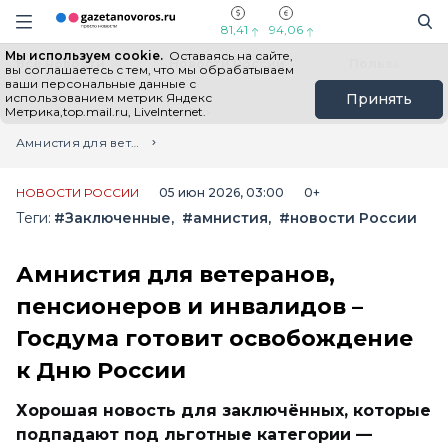
Информационный портал "ГазетаНоворос.ру"
Поиск
Навигация сайта
81,41
94,06
Мы используем cookie.
Оставаясь на сайте,
Все новости
Новости России
Польза
вы соглашаетесь с тем, что мы обрабатываем
ваши персональные данные с
использованием метрик Яндекс
Принять
Метрика,top.mail.ru, LiveInternet.
Главная
Лента новостей
Амнистия для ветеранов, пенсионеров и инвалидов – Госдума готовит освобождение к Дню России
НОВОСТИ РОССИИ
05 июн 2026, 03:00
0+
Теги:
#Заключенные
#амнистия
#новости России
Амнистия для ветеранов,
пенсионеров и инвалидов –
Госдума готовит освобождение
к Дню России
Хорошая новость для заключённых, которые
подпадают под льготные категории —