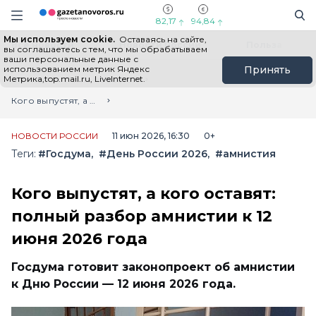
Информационный портал "ГазетаНоворос.ру"
Поиск
Навигация сайта
82,17
94,84
Мы используем cookie.
Оставаясь на сайте,
Все новости
Новости России
Польза
вы соглашаетесь с тем, что мы обрабатываем
ваши персональные данные с
использованием метрик Яндекс
Принять
Метрика,top.mail.ru, LiveInternet.
Главная
Лента новостей
Кого выпустят, а кого оставят: полный разбор амнистии к 12 июня 2026 года
НОВОСТИ РОССИИ
11 июн 2026, 16:30
0+
Теги:
#Госдума
#День России 2026
#амнистия
Кого выпустят, а кого оставят:
полный разбор амнистии к 12
июня 2026 года
Госдума готовит законопроект об амнистии
к Дню России — 12 июня 2026 года.