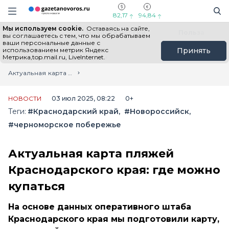
Информационный портал "ГазетаНоворос.ру"
Поиск
Навигация сайта
82,17
94,84
Мы используем cookie.
Оставаясь на сайте,
Все новости
Новости России
Польза
вы соглашаетесь с тем, что мы обрабатываем
ваши персональные данные с
использованием метрик Яндекс
Принять
Метрика,top.mail.ru, LiveInternet.
Главная
Лента новостей
Актуальная карта пляжей Краснодарского края: где можно купаться
НОВОСТИ
03 июл 2025, 08:22
0+
Теги:
#Краснодарский край
#Новороссийск
#черноморское побережье
Актуальная карта пляжей
Краснодарского края: где можно
купаться
На основе данных оперативного штаба
Краснодарского края мы подготовили карту,