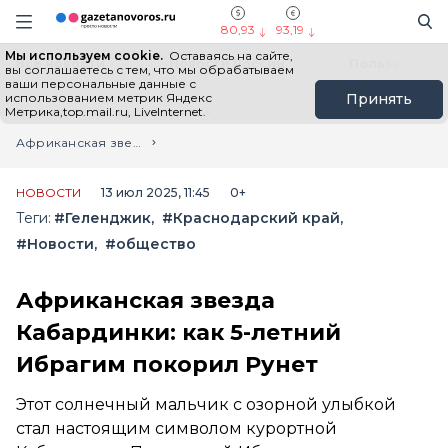
Информационный портал "ГазетаНоворос.ру"
Поиск
Навигация сайта
80,93
93,19
Мы используем cookie.
Оставаясь на сайте,
Все новости
Новости России
Польза
вы соглашаетесь с тем, что мы обрабатываем
ваши персональные данные с
использованием метрик Яндекс
Принять
Метрика,top.mail.ru, LiveInternet.
Главная
Лента новостей
Африканская звезда Кабардинки: как 5-летний Ибрагим покорил Рунет
НОВОСТИ
13 июл 2025, 11:45
0+
Теги:
#Геленджик
#Краснодарский край
#Новости
#общество
Африканская звезда
Кабардинки: как 5-летний
Ибрагим покорил Рунет
Этот солнечный мальчик с озорной улыбкой
стал настоящим символом курортной