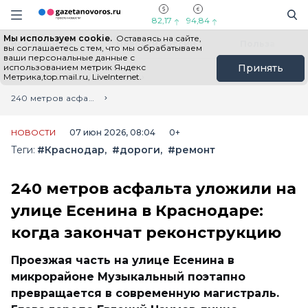
Информационный портал "ГазетаНоворос.ру"
Поиск
Навигация сайта
82,17
94,84
Мы используем cookie.
Оставаясь на сайте,
Все новости
Новости России
Польза
вы соглашаетесь с тем, что мы обрабатываем
ваши персональные данные с
использованием метрик Яндекс
Принять
Метрика,top.mail.ru, LiveInternet.
Главная
Лента новостей
240 метров асфальта уложили на улице Есенина в Краснодаре: когда закончат реконструкцию
НОВОСТИ
07 июн 2026, 08:04
0+
Теги:
#Краснодар
#дороги
#ремонт
240 метров асфальта уложили на
улице Есенина в Краснодаре:
когда закончат реконструкцию
Проезжая часть на улице Есенина в
микрорайоне Музыкальный поэтапно
превращается в современную магистраль.