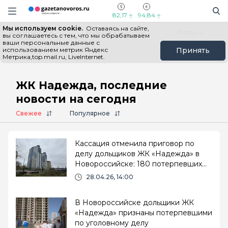
Информационный портал "ГазетаНоворос.ру"
Поиск
Навигация сайта
82,17
94,84
Мы используем cookie.
Оставаясь на сайте,
Все новости
Новости России
Польза
вы соглашаетесь с тем, что мы обрабатываем
ваши персональные данные с
использованием метрик Яндекс
Принять
Метрика,top.mail.ru, LiveInternet.
Главная
# ЖК Надежда
ЖК Надежда, последние
новости на сегодня
Свежее
Популярное
Кассация отменила приговор по
делу дольщиков ЖК «Надежда» в
Новороссийске: 180 потерпевших
ждут пересмотра
28.04.26, 14:00
В Новороссийске дольщики ЖК
«Надежда» признаны потерпевшими
по уголовному делу