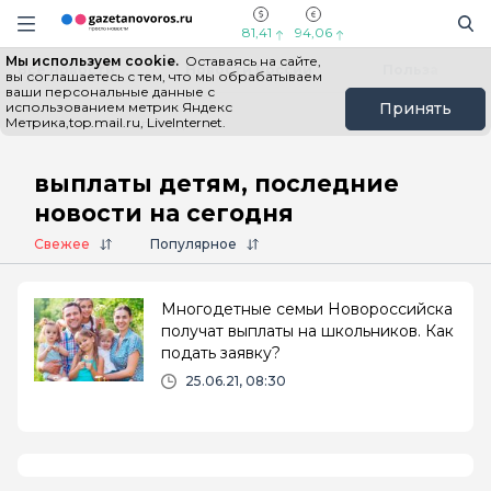
Информационный портал "ГазетаНоворос.ру"
Поиск
Навигация сайта
81,41
94,06
Мы используем cookie.
Оставаясь на сайте,
Все новости
Новости России
Польза
вы соглашаетесь с тем, что мы обрабатываем
ваши персональные данные с
использованием метрик Яндекс
Принять
Метрика,top.mail.ru, LiveInternet.
Главная
# выплаты детям
выплаты детям, последние
новости на сегодня
Свежее
Популярное
Многодетные семьи Новороссийска
получат выплаты на школьников. Как
подать заявку?
25.06.21, 08:30