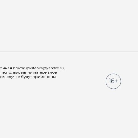
Мы в соц
ная почта: ipkstenin@yandex.ru,
При использовании материалов
ном случае будут применены
16+