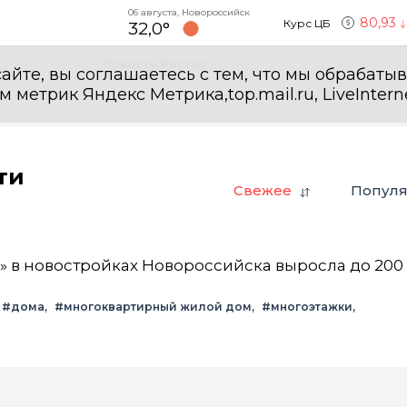
06 августа, Новороссийск
80,93
Курс ЦБ
32,0°
Новости России
айте, вы соглашаетесь с тем, что мы обрабаты
етрик Яндекс Метрика,top.mail.ru, LiveInterne
ти
Свежее
Попул
» в новостройках Новороссийска выросла до 200
#дома
#многоквартирный жилой дом
#многоэтажки
овостройки