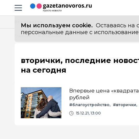
Информационный портал "ГазетаНоворос.ру"
Навигация сайта
Все новости
Мы используем cookie.
Оставаясь на с
персональные данные с использованием м
Главная
# вторички
вторички, последние новос
на сегодня
Впервые цена «квадрата
рублей
#благоустройство
#вторички
#новороссийск
#новости
#н
15.12.21, 13:00