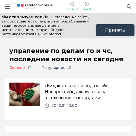
Информационный портал "ГазетаНоворос.ру"
Поиск
Навигация сайта
81,41
94,06
Мы используем cookie.
Оставаясь на сайте,
Все новости
Новости России
Польза
вы соглашаетесь с тем, что мы обрабатываем
ваши персональные данные с
использованием метрик Яндекс
Принять
Метрика,top.mail.ru, LiveInternet.
Главная
# упраление по делам го и чс
упраление по делам го и чс,
последние новости на сегодня
Свежее
Популярное
«Кидают с окон и под ноги!»
Новороссийцы жалуются на
школьников с петардами
30.12.21, 13:00