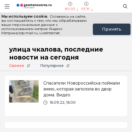
Информационный портал "ГазетаНоворос.ру"
Поиск
Навигация сайта
80,93
93,19
Мы используем cookie.
Оставаясь на сайте,
Все новости
Новости России
Польза
вы соглашаетесь с тем, что мы обрабатываем
ваши персональные данные с
использованием метрик Яндекс
Принять
Метрика,top.mail.ru, LiveInternet.
Главная
# улица чкалова
улица чкалова, последние
новости на сегодня
Свежее
Популярное
Спасатели Новороссийска поймали
змею, которая заползла во двор
дома. Видео
16.09.22, 16:00