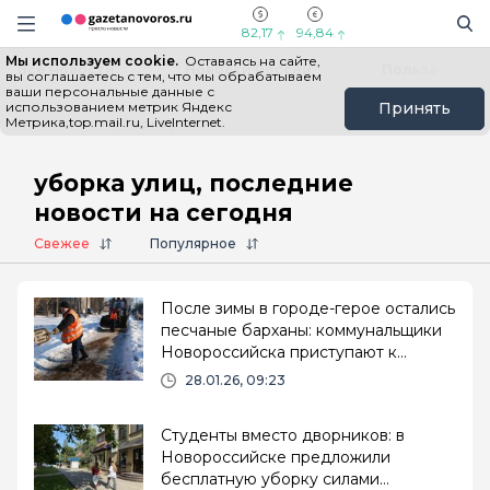
Информационный портал "ГазетаНоворос.ру"
Поиск
Навигация сайта
82,17
94,84
Мы используем cookie.
Оставаясь на сайте,
Все новости
Новости России
Польза
вы соглашаетесь с тем, что мы обрабатываем
ваши персональные данные с
использованием метрик Яндекс
Принять
Метрика,top.mail.ru, LiveInternet.
Главная
# уборка улиц
уборка улиц, последние
новости на сегодня
Свежее
Популярное
После зимы в городе-герое остались
песчаные барханы: коммунальщики
Новороссийска приступают к
масштабной зачистке
28.01.26, 09:23
Студенты вместо дворников: в
Новороссийске предложили
бесплатную уборку силами