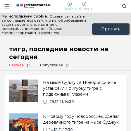
Информационный портал "ГазетаНоворос.ру"
Поиск
Навигация сайта
82,17
94,84
Мы используем cookie.
Оставаясь на сайте,
Все новости
Новости России
Польза
вы соглашаетесь с тем, что мы обрабатываем
ваши персональные данные с
использованием метрик Яндекс
Принять
Метрика,top.mail.ru, LiveInternet.
Главная
# тигр
тигр, последние новости на
сегодня
Свежее
Популярное
На мысе Суджук в Новороссийске
установили фигурку тигра с
подвижными глазами
29.12.21, 14:30
К Новому году новороссиец сделал
деревянного тигра на мысе Суджук
14.12.21, 17:30