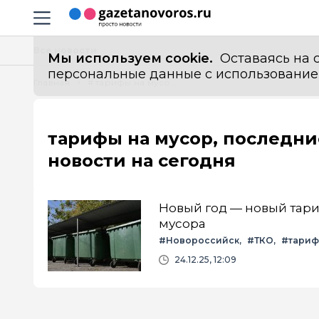
Информационный портал "ГазетаНоворос.ру"
Навигация сайта
Все новости
Мы используем cookie.
Оставаясь на с
персональные данные с использованием м
Главная
# тарифы на мусор
тарифы на мусор, последни
новости на сегодня
Новый год — новый тариф
мусора
#Новороссийск
#ТКО
#тариф
24.12.25, 12:09