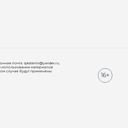
Мы в соц
ная почта: ipkstenin@yandex.ru,
При использовании материалов
ном случае будут применены
16+