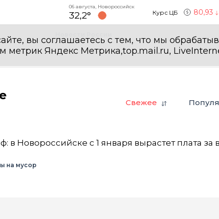
06 августа, Новороссийск
80,93
Курс ЦБ
32,2°
Новости России
айте, вы соглашаетесь с тем, что мы обрабаты
етрик Яндекс Метрика,top.mail.ru, LiveInterne
е
Свежее
Попул
: в Новороссийске с 1 января вырастет плата за 
ы на мусор