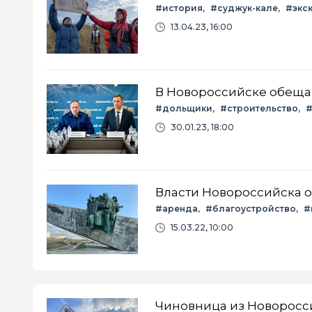
#история
#суджук-кале
#экс
13.04.23, 16:00
В Новороссийске обеща
#дольщики
#строительство
#
30.01.23, 18:00
Власти Новороссийска о
#аренда
#благоустройство
#
15.03.22, 10:00
Чиновница из Новоросси