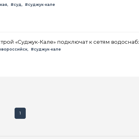
кая
#суд
#суджук-кале
трой «Суджук-Кале» подключат к сетям водосна
овороссийск
#суджук-кале
1