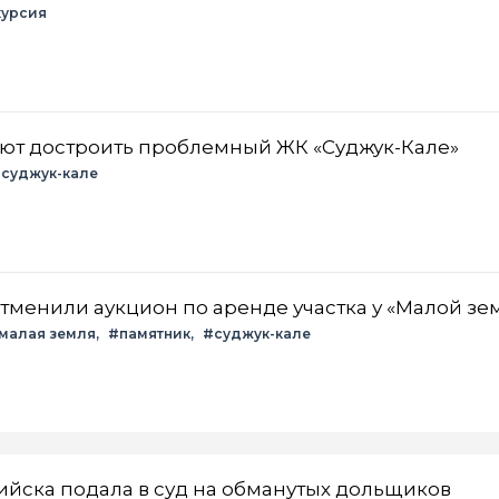
курсия
ют достроить проблемный ЖК «Суджук-Кале»
суджук-кале
тменили аукцион по аренде участка у «Малой зе
малая земля
#памятник
#суджук-кале
йска подала в суд на обманутых дольщиков