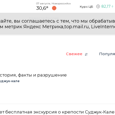
07 августа, Новороссийск
82,17
Курс ЦБ
30,6°
Новости России
айте, вы соглашаетесь с тем, что мы обрабаты
етрик Яндекс Метрика,top.mail.ru, LiveInterne
Свежее
Попул
история, факты и разрушение
уджук-кале
т бесплатная экскурсия о крепости Суджук-Кале