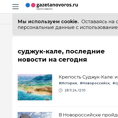
Информационный портал "ГазетаНоворос.ру"
Навигация сайта
Все новости
Мы используем cookie.
Оставаясь на с
персональные данные с использованием м
Главная
# суджук-кале
суджук-кале, последние
новости на сегодня
Крепость Суджук-Кале: 
#История
#Новороссийск
#с
28.11.24, 12:10
В Новороссийске пройде