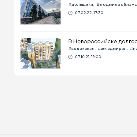
#дольщики
#людмила обламс
07.02.22, 17:30
В Новороссийске долгос
#водоканал
#жк адмирал
#н
07.10.21, 19:00