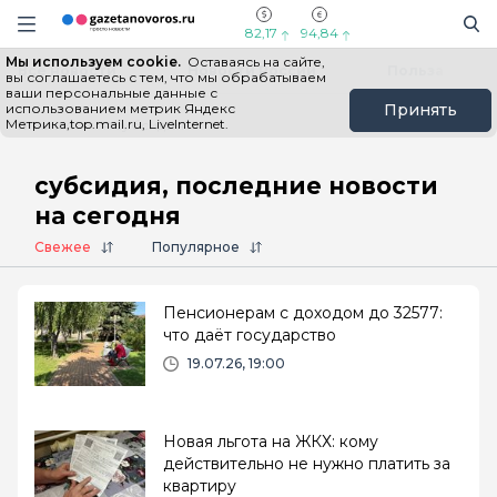
Информационный портал "ГазетаНоворос.ру"
Поиск
Навигация сайта
82,17
94,84
Мы используем cookie.
Оставаясь на сайте,
Все новости
Новости России
Польза
вы соглашаетесь с тем, что мы обрабатываем
ваши персональные данные с
использованием метрик Яндекс
Принять
Метрика,top.mail.ru, LiveInternet.
Главная
# субсидия
субсидия, последние новости
на сегодня
Свежее
Популярное
Пенсионерам с доходом до 32577:
что даёт государство
19.07.26, 19:00
Новая льгота на ЖКХ: кому
действительно не нужно платить за
квартиру