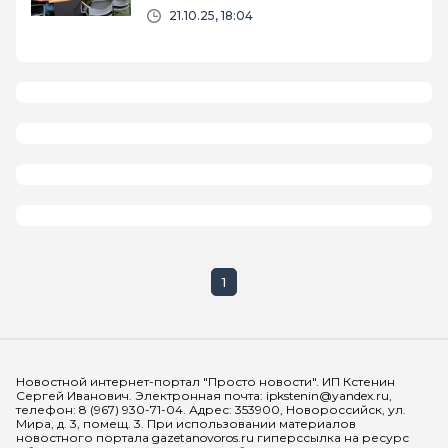
новый сезон «Воронки стартапов»
21.10.25, 18:04
1
Мы в социальных сетях
Новостной интернет-портал "Просто новости". ИП Кстенин
Сергей Иванович. Электронная почта: ipkstenin@yandex.ru,
телефон: 8 (967) 930-71-04. Адрес: 353900, Новороссийск, ул.
Мира, д. 3, помещ. 3. При использовании материалов
новостного портала gazetanovoros.ru гиперссылка на ресурс