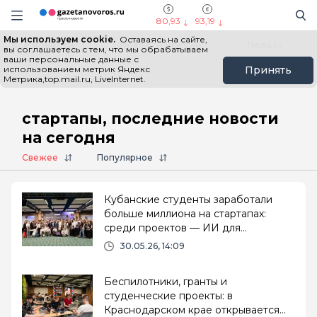
Информационный портал "ГазетаНоворос.ру"
Поиск
Навигация сайта
80,93
93,19
Мы используем cookie.
Оставаясь на сайте,
Все новости
Новости России
Польза
вы соглашаетесь с тем, что мы обрабатываем
ваши персональные данные с
использованием метрик Яндекс
Принять
Метрика,top.mail.ru, LiveInternet.
Главная
# стартапы
стартапы, последние новости
на сегодня
Свежее
Популярное
Кубанские студенты заработали
больше миллиона на стартапах:
среди проектов — ИИ для
подготовки к ЕГЭ и устройство для
30.05.26, 14:09
VR
Беспилотники, гранты и
студенческие проекты: в
Краснодарском крае открывается