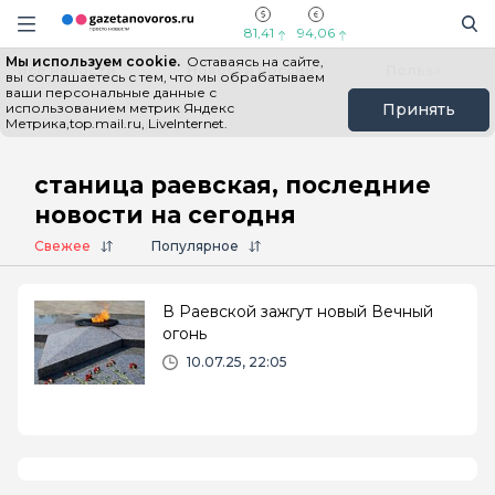
Информационный портал "ГазетаНоворос.ру"
Поиск
Навигация сайта
81,41
94,06
Мы используем cookie.
Оставаясь на сайте,
Все новости
Новости России
Польза
вы соглашаетесь с тем, что мы обрабатываем
ваши персональные данные с
использованием метрик Яндекс
Принять
Метрика,top.mail.ru, LiveInternet.
Главная
# станица раевская
станица раевская, последние
новости на сегодня
Свежее
Популярное
В Раевской зажгут новый Вечный
огонь
10.07.25, 22:05