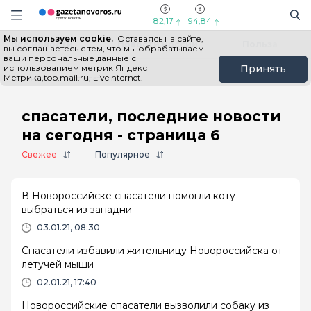
Информационный портал "ГазетаНоворос.ру"
Поиск
Навигация сайта
82,17
94,84
Мы используем cookie.
Оставаясь на сайте,
Все новости
Новости России
Польза
вы соглашаетесь с тем, что мы обрабатываем
ваши персональные данные с
использованием метрик Яндекс
Принять
Метрика,top.mail.ru, LiveInternet.
Главная
# спасатели
спасатели, последние новости
на сегодня - страница 6
Свежее
Популярное
В Новороссийске спасатели помогли коту
выбраться из западни
03.01.21, 08:30
Спасатели избавили жительницу Новороссийска от
летучей мыши
02.01.21, 17:40
Новороссийские спасатели вызволили собаку из