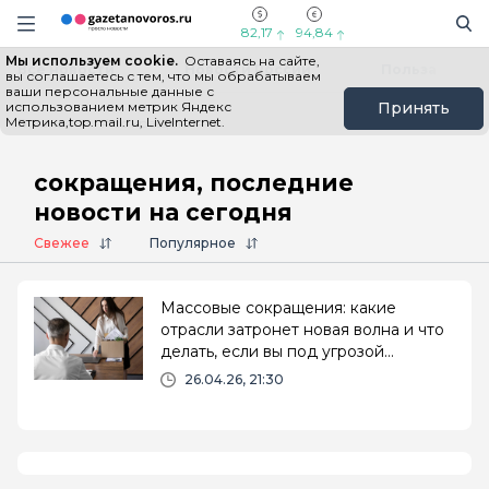
Информационный портал "ГазетаНоворос.ру"
Поиск
Навигация сайта
82,17
94,84
Мы используем cookie.
Оставаясь на сайте,
Все новости
Новости России
Польза
вы соглашаетесь с тем, что мы обрабатываем
ваши персональные данные с
использованием метрик Яндекс
Принять
Метрика,top.mail.ru, LiveInternet.
Главная
# сокращения
сокращения, последние
новости на сегодня
Свежее
Популярное
Массовые сокращения: какие
отрасли затронет новая волна и что
делать, если вы под угрозой
увольнения
26.04.26, 21:30