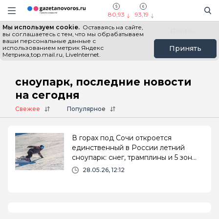
Информационный портал "ГазетаНоворос.ру"
Поиск
Навигация сайта
80,93
93,19
Мы используем cookie.
Оставаясь на сайте,
Все новости
Новости России
Польза
вы соглашаетесь с тем, что мы обрабатываем
ваши персональные данные с
использованием метрик Яндекс
Принять
Метрика,top.mail.ru, LiveInternet.
Главная
# сноупарк
сноупарк, последние новости
на сегодня
Свежее
Популярное
В горах под Сочи откроется
единственный в России летний
сноупарк: снег, трамплины и 5 зон
катания
28.05.26, 12:12