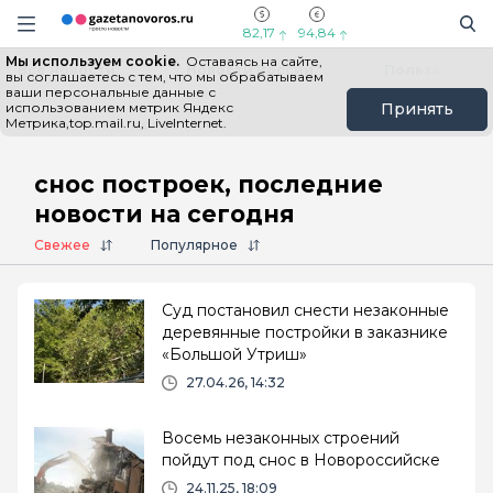
Информационный портал "ГазетаНоворос.ру"
Поиск
Навигация сайта
82,17
94,84
Мы используем cookie.
Оставаясь на сайте,
Все новости
Новости России
Польза
вы соглашаетесь с тем, что мы обрабатываем
ваши персональные данные с
использованием метрик Яндекс
Принять
Метрика,top.mail.ru, LiveInternet.
Главная
# снос построек
снос построек, последние
новости на сегодня
Свежее
Популярное
Суд постановил снести незаконные
деревянные постройки в заказнике
«Большой Утриш»
27.04.26, 14:32
Восемь незаконных строений
пойдут под снос в Новороссийске
24.11.25, 18:09