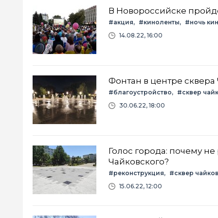
В Новороссийске пройде
#акция
#киноленты
#ночь ки
14.08.22, 16:00
Фонтан в центре сквера
#благоустройство
#сквер чай
30.06.22, 18:00
Голос города: почему не
Чайковского?
#реконструкция
#сквер чайко
15.06.22, 12:00