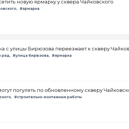
етить новую ярмарку у сквера Чайковского
ковского
#ярмарка
а с улицы Бирюзова переезжает к скверу Чайко
й ряд
#улица бирюзова
#ярмарка
огут погулять по обновленному скверу Чайковск
ского
#строительно-монтажные работы