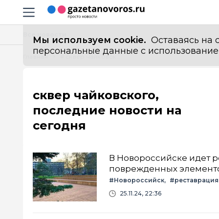
Информационный портал "ГазетаНоворос.ру"
Навигация сайта
Все новости
Мы используем cookie.
Оставаясь на с
персональные данные с использованием м
Главная
# сквер чайковского
сквер чайковского,
последние новости на
сегодня
В Новороссийске идет р
поврежденных элемент
#Новороссийск
#реставрация
25.11.24, 22:36