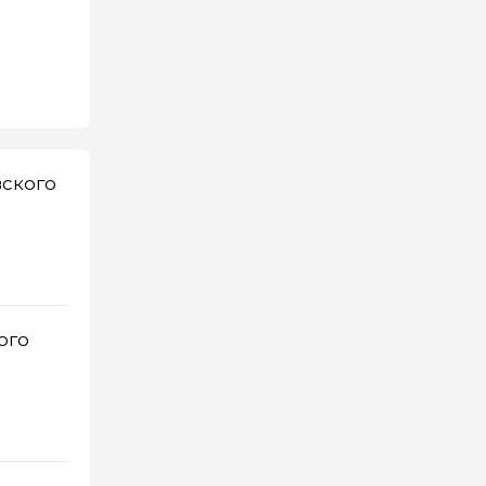
вского
ого