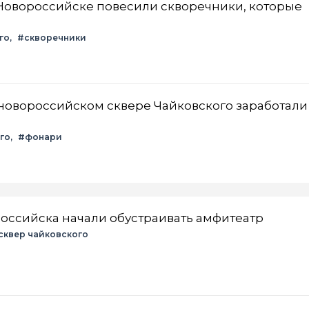
 Новороссийске повесили скворечники, которые
го
#скворечники
новороссийском сквере Чайковского заработали
го
#фонари
российска начали обустраивать амфитеатр
сквер чайковского