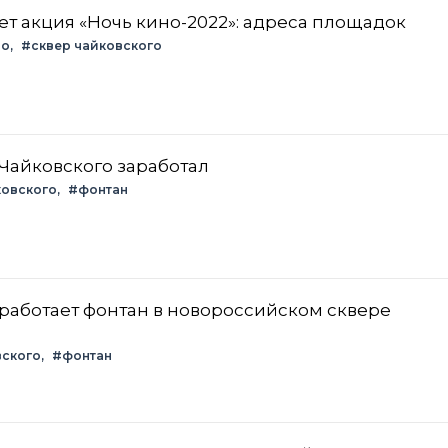
т акция «Ночь кино-2022»: адреса площадок
но
#сквер чайковского
 Чайковского заработал
ковского
#фонтан
 работает фонтан в новороссийском сквере
вского
#фонтан