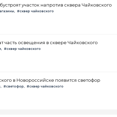
Власти Новороссийска обустроят участок напротив сквера Чайковского
агазины
#сквер чайковского
т часть освещения в сквере Чайковского
е
#сквер чайковского
ского в Новороссийске появится светофор
и
#светофор
#сквер чайковского