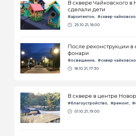
В сквере Чайковского в
сделали дети
#архитектон
#сквер чайковско
25.10.21, 16:00
После реконструкции в 
фонари
#освещение
#сквер чайковско
18.10.21, 17:30
В сквере в центре Ново
#благоустройство
#ремонт
#
01.10.21, 19:00