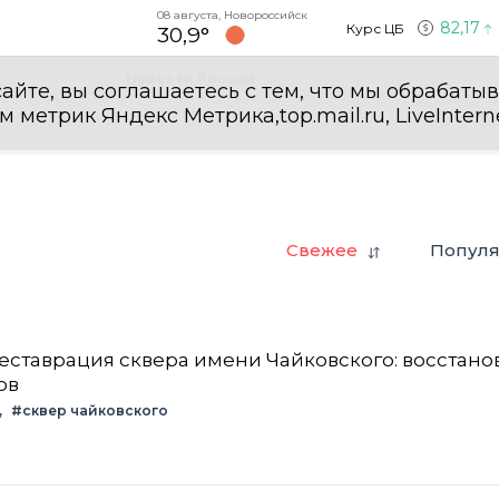
08 августа, Новороссийск
82,17
Курс ЦБ
30,9°
Новости России
айте, вы соглашаетесь с тем, что мы обрабаты
етрик Яндекс Метрика,top.mail.ru, LiveInterne
Свежее
Попул
еставрация сквера имени Чайковского: восстан
ов
#сквер чайковского